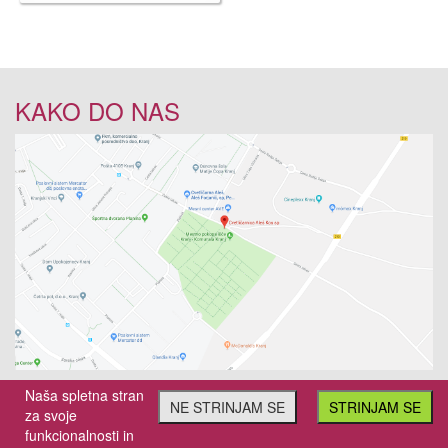
KAKO DO NAS
Naša spletna stran
NE STRINJAM SE
STRINJAM SE
za svoje
www.cvetlicarna-vrtnica.si |
akos@t-2.si
funkcionalnosti in
Cvetličarna Vrtnica, Aleš Kos s.p. © Vse pravice pridržane |
Piškotki